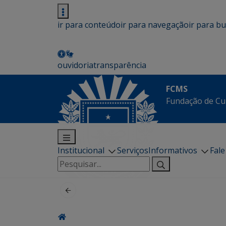
ir para conteúdo
ir para navegação
ir para b
ouvidoria
transparência
FCMS
Fundação de Cu
Institucional
Serviços
Informativos
Fal
Pesquisar
por: