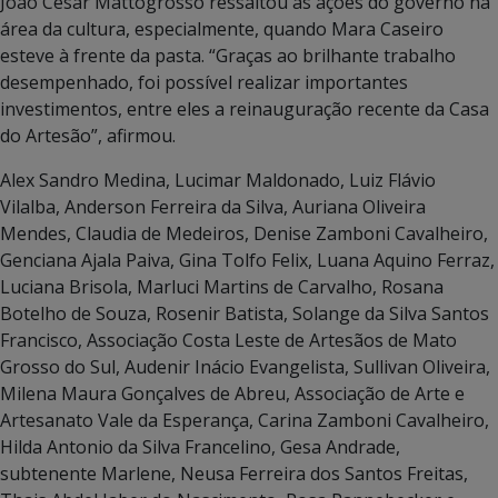
João César Mattogrosso ressaltou as ações do governo na
área da cultura, especialmente, quando Mara Caseiro
esteve à frente da pasta. “Graças ao brilhante trabalho
desempenhado, foi possível realizar importantes
investimentos, entre eles a reinauguração recente da Casa
do Artesão”, afirmou.
Alex Sandro Medina, Lucimar Maldonado, Luiz Flávio
Vilalba, Anderson Ferreira da Silva, Auriana Oliveira
Mendes, Claudia de Medeiros, Denise Zamboni Cavalheiro,
Genciana Ajala Paiva, Gina Tolfo Felix, Luana Aquino Ferraz,
Luciana Brisola, Marluci Martins de Carvalho, Rosana
Botelho de Souza, Rosenir Batista, Solange da Silva Santos
Francisco, Associação Costa Leste de Artesãos de Mato
Grosso do Sul, Audenir Inácio Evangelista, Sullivan Oliveira,
Milena Maura Gonçalves de Abreu, Associação de Arte e
Artesanato Vale da Esperança, Carina Zamboni Cavalheiro,
Hilda Antonio da Silva Francelino, Gesa Andrade,
subtenente Marlene, Neusa Ferreira dos Santos Freitas,