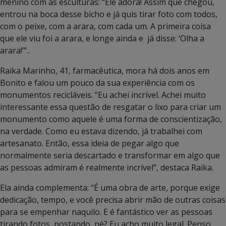
menino com as esculturas: “Ele adora! Assim que chegou,
entrou na boca desse bicho e já quis tirar foto com todos,
com o peixe, com a arara, com cada um. A primeira coisa
que ele viu foi a arara, e longe ainda e já disse: ‘Olha a
arara!’”..
Raika Marinho, 41, farmacêutica, mora há dois anos em
Bonito e falou um pouco da sua experiência com os
monumentos recicláveis. “Eu achei incrível. Achei muito
interessante essa questão de resgatar o lixo para criar um
monumento como aquele é uma forma de conscientização,
na verdade. Como eu estava dizendo, já trabalhei com
artesanato. Então, essa ideia de pegar algo que
normalmente seria descartado e transformar em algo que
as pessoas admiram é realmente incrível”, destaca Raika.
Ela ainda complementa: “É uma obra de arte, porque exige
dedicação, tempo, e você precisa abrir mão de outras coisas
para se empenhar naquilo. E é fantástico ver as pessoas
tirando fotos, postando, né? Eu acho muito legal. Penso,