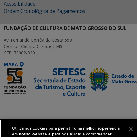
Acessibilidade
Ordem Cronológica de Pagamentos
FUNDAÇÃO DE CULTURA DE MATO GROSSO DO SUL
Av. Fernando Corrêa da Costa 559
Centro - Campo Grande | MS
CEP: 79002-820
MAPA
SETDIG | Secretaria-
Executiva de
Transformação Digital
Utilizamos cookies para permitir uma melhor experiência
get_footer();
em nosso website e para nos ajudar a compreender