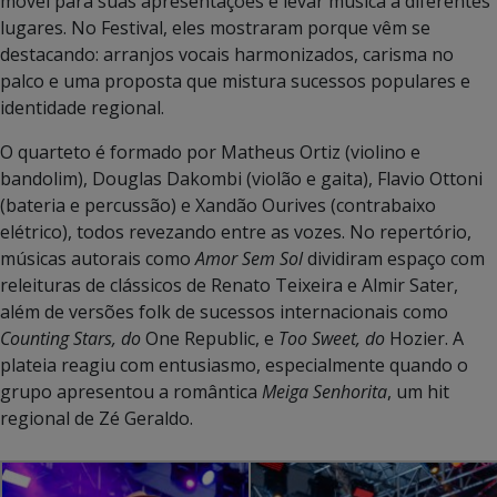
móvel para suas apresentações e levar música a diferentes
lugares. No Festival, eles mostraram porque vêm se
destacando: arranjos vocais harmonizados, carisma no
palco e uma proposta que mistura sucessos populares e
identidade regional.
O quarteto é formado por Matheus Ortiz (violino e
bandolim), Douglas Dakombi (violão e gaita), Flavio Ottoni
(bateria e percussão) e Xandão Ourives (contrabaixo
elétrico), todos revezando entre as vozes. No repertório,
músicas autorais como
Amor Sem Sol
dividiram espaço com
releituras de clássicos de Renato Teixeira e Almir Sater,
além de versões folk de sucessos internacionais como
Counting Stars, do
One Republic, e
Too Sweet, do
Hozier. A
plateia reagiu com entusiasmo, especialmente quando o
grupo apresentou a romântica
Meiga Senhorita
, um hit
regional de Zé Geraldo.