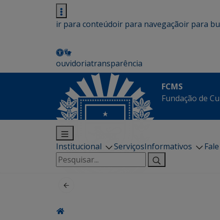
ir para conteúdo
ir para navegação
ir para b
ouvidoria
transparência
FCMS
Fundação de Cu
Institucional
Serviços
Informativos
Fal
Pesquisar
por: