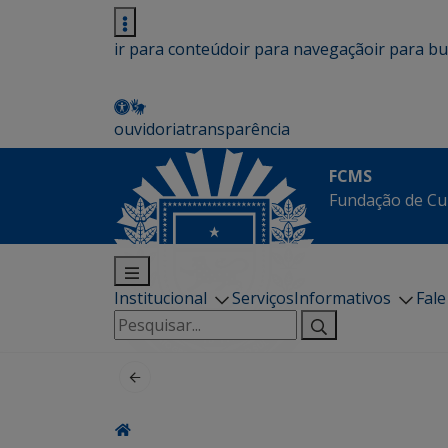
ir para conteúdo
ir para navegação
ir para b
ouvidoria
transparência
FCMS
Fundação de Cu
Institucional
Serviços
Informativos
Fal
Pesquisar
por: