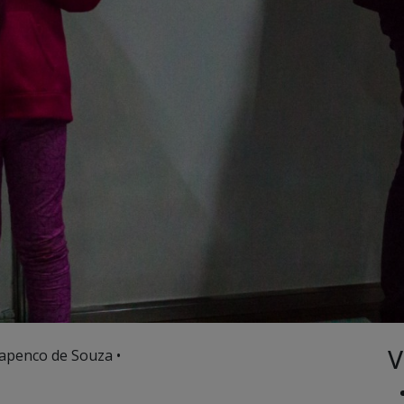
V
apenco de Souza •