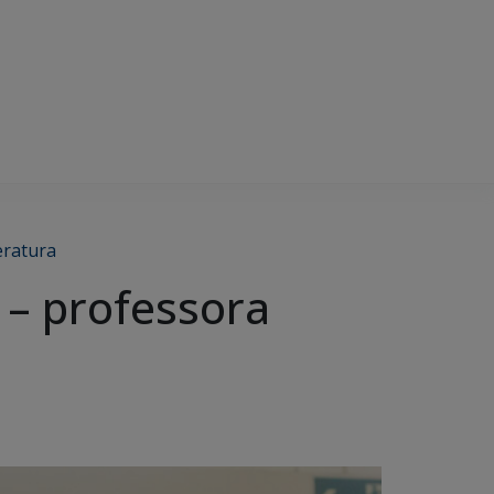
eratura
 – professora