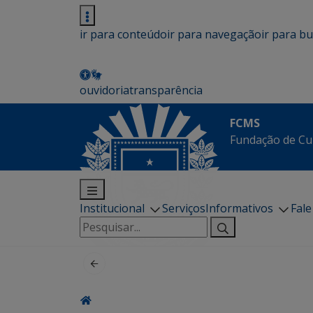
ir para conteúdo
ir para navegação
ir para b
ouvidoria
transparência
FCMS
Fundação de Cu
Institucional
Serviços
Informativos
Fal
Pesquisar
por: