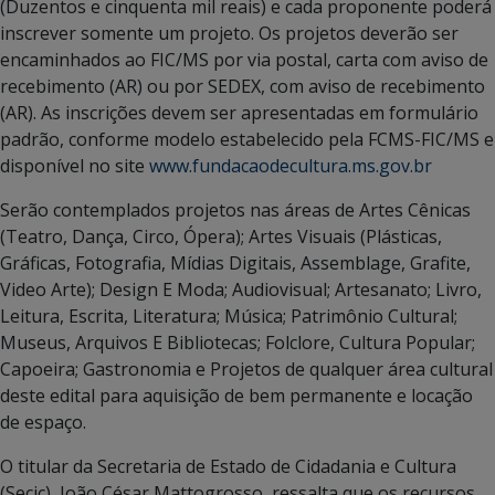
(Duzentos e cinquenta mil reais) e cada proponente poderá
inscrever somente um projeto. Os projetos deverão ser
encaminhados ao FIC/MS por via postal, carta com aviso de
recebimento (AR) ou por SEDEX, com aviso de recebimento
(AR). As inscrições devem ser apresentadas em formulário
padrão, conforme modelo estabelecido pela FCMS-FIC/MS e
disponível no site
www.fundacaodecultura.ms.gov.br
Serão contemplados projetos nas áreas de Artes Cênicas
(Teatro, Dança, Circo, Ópera); Artes Visuais (Plásticas,
Gráficas, Fotografia, Mídias Digitais, Assemblage, Grafite,
Video Arte); Design E Moda; Audiovisual; Artesanato; Livro,
Leitura, Escrita, Literatura; Música; Patrimônio Cultural;
Museus, Arquivos E Bibliotecas; Folclore, Cultura Popular;
Capoeira; Gastronomia e Projetos de qualquer área cultural
deste edital para aquisição de bem permanente e locação
de espaço.
O titular da Secretaria de Estado de Cidadania e Cultura
(Secic), João César Mattogrosso, ressalta que os recursos