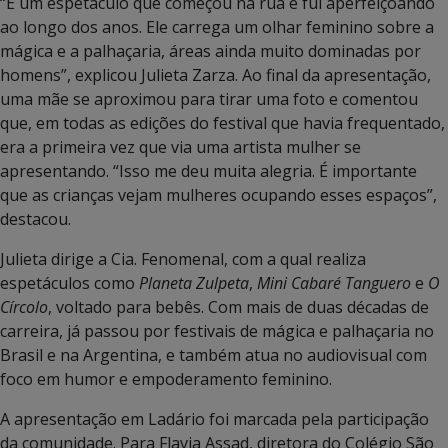
“É um espetáculo que começou na rua e fui aperfeiçoando
ao longo dos anos. Ele carrega um olhar feminino sobre a
mágica e a palhaçaria, áreas ainda muito dominadas por
homens”, explicou Julieta Zarza. Ao final da apresentação,
uma mãe se aproximou para tirar uma foto e comentou
que, em todas as edições do festival que havia frequentado,
era a primeira vez que via uma artista mulher se
apresentando. “Isso me deu muita alegria. É importante
que as crianças vejam mulheres ocupando esses espaços”,
destacou.
Julieta dirige a Cia. Fenomenal, com a qual realiza
espetáculos como
Planeta Zulpeta
,
Mini Cabaré Tanguero
e
O
Círcolo
, voltado para bebês. Com mais de duas décadas de
carreira, já passou por festivais de mágica e palhaçaria no
Brasil e na Argentina, e também atua no audiovisual com
foco em humor e empoderamento feminino.
A apresentação em Ladário foi marcada pela participação
da comunidade. Para Flavia Assad, diretora do Colégio São