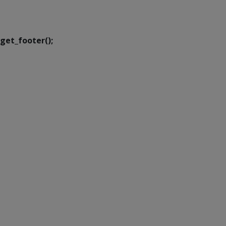
Executiva de
Transformação Digital
get_footer();