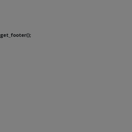
SETDIG | Secretaria-
Executiva de
Transformação Digital
get_footer();