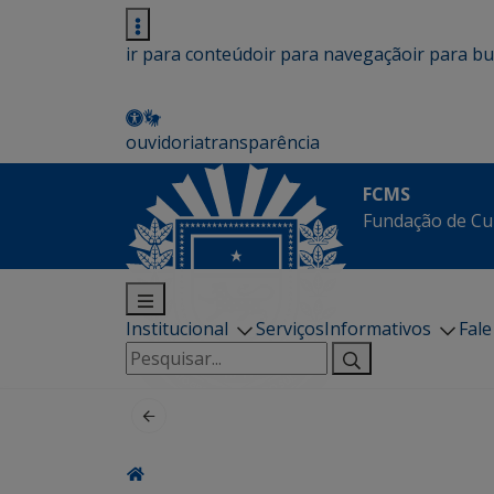
ir para conteúdo
ir para navegação
ir para b
ouvidoria
transparência
FCMS
Fundação de Cu
Institucional
Serviços
Informativos
Fal
Pesquisar
por: