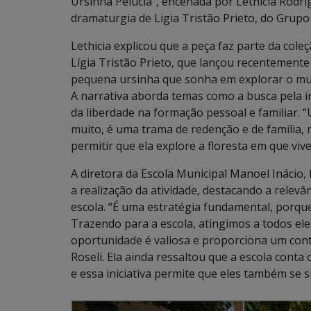
Ursinha Pelúcia”, encenada por Lethicia Rodri
dramaturgia de Ligia Tristão Prieto, do Grup
Lethicia explicou que a peça faz parte da cole
Lígia Tristão Prieto, que lançou recentemente
pequena ursinha que sonha em explorar o mu
A narrativa aborda temas como a busca pela 
da liberdade na formação pessoal e familiar. 
muito, é uma trama de redenção e de família, 
permitir que ela explore a floresta em que viv
A diretora da Escola Municipal Manoel Inácio, 
a realização da atividade, destacando a relevâ
escola. “É uma estratégia fundamental, porque
Trazendo para a escola, atingimos a todos ele
oportunidade é valiosa e proporciona um conta
Roseli. Ela ainda ressaltou que a escola conta
e essa iniciativa permite que eles também se si