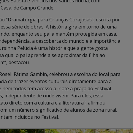
gues Batista e Vinicius dos Santos Rocha, com
o Casa, de Campo Grande.
ção “Dramaturgia para Crianças Corajosas”, escrita por
 essa série de obras. A história gira em torno de uma
ndo, enquanto seu pai a mantém protegida em casa.
independência, a descoberta do mundo e a importância
“Ursinha Pelúcia é uma história que a gente gosta
na qual o pai aprende a se aproximar da filha ao
em”, destacou.
Roseli Fátima Gambin, celebrou a escolha do local para
ncia de trazer eventos culturais diretamente para a
 nem todos têm acesso a ir até a praça do Festival.
s, independente de onde vivem. Para eles, essa
to direto com a cultura e a literatura”, afirmou
 com um número significativo de alunos da zona rural,
ntam incluídos no Festival.