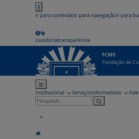
ir para conteúdo
ir para navegação
ir para b
ouvidoria
transparência
FCMS
Fundação de Cu
Institucional
Serviços
Informativos
Fal
Pesquisar
por: