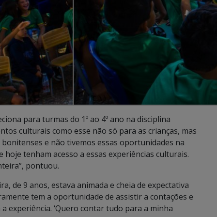
ciona para turmas do 1º ao 4º ano na disciplina
entos culturais como esse não só para as crianças, mas
s bonitenses e não tivemos essas oportunidades na
e hoje tenham acesso a essas experiências culturais.
nteira”, pontuou.
ira, de 9 anos, estava animada e cheia de expectativa
aramente tem a oportunidade de assistir a contações e
m a experiência. ‘Quero contar tudo para a minha