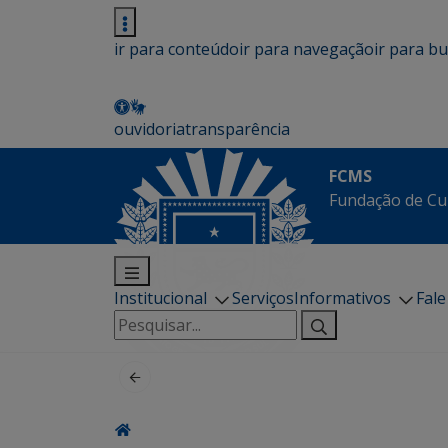
ir para conteúdo
ir para navegação
ir para b
ouvidoria
transparência
FCMS
Fundação de Cu
Institucional
Serviços
Informativos
Fal
Pesquisar
por: