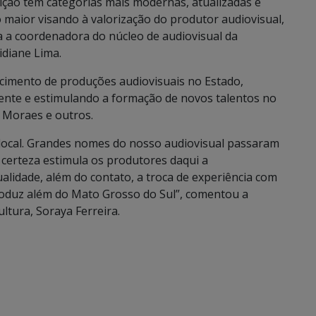
ição tem categorias mais modernas, atualizadas e
 maior visando à valorização do produtor audiovisual,
a a coordenadora do núcleo de audiovisual da
idiane Lima.
cimento de produções audiovisuais no Estado,
nte e estimulando a formação de novos talentos no
 Moraes e outros.
 local. Grandes nomes do nosso audiovisual passaram
m certeza estimula os produtores daqui a
alidade, além do contato, a troca de experiência com
roduz além do Mato Grosso do Sul”, comentou a
ltura, Soraya Ferreira.