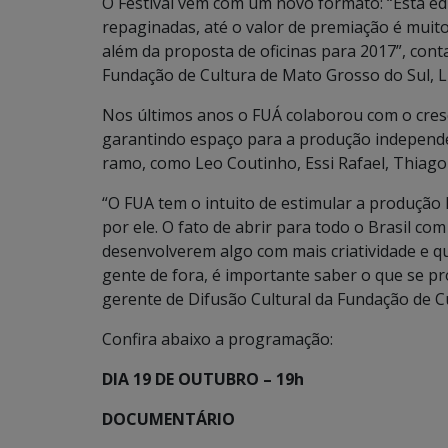
O Festival vem com um novo formato: “Esta ed
repaginadas, até o valor de premiação é muito
além da proposta de oficinas para 2017”, cont
Fundação de Cultura de Mato Grosso do Sul, L
Nos últimos anos o FUÁ colaborou com o cres
garantindo espaço para a produção independe
ramo, como Leo Coutinho, Essi Rafael, Thiago
“O FUA tem o intuito de estimular a produção
por ele. O fato de abrir para todo o Brasil co
desenvolverem algo com mais criatividade e qu
gente de fora, é importante saber o que se p
gerente de Difusão Cultural da Fundação de Cu
Confira abaixo a programação:
DIA 19 DE OUTUBRO – 19h
DOCUMENTÁRIO