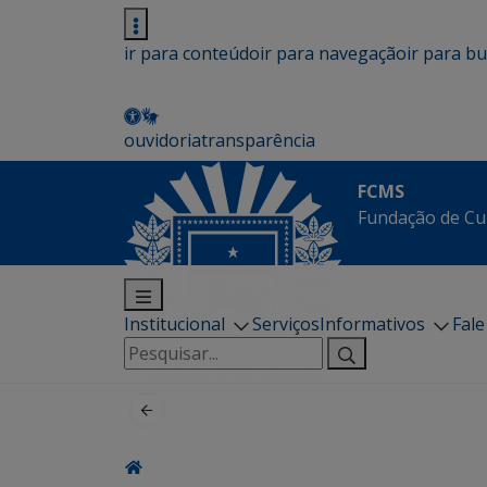
ir para conteúdo
ir para navegação
ir para b
ouvidoria
transparência
FCMS
Fundação de Cu
Institucional
Serviços
Informativos
Fal
Pesquisar
por: