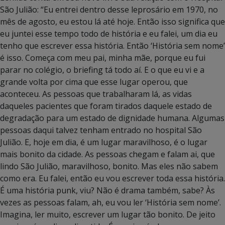
São Julião: “Eu entrei dentro desse leprosário em 1970, no
mês de agosto, eu estou lá até hoje. Então isso significa que
eu juntei esse tempo todo de história e eu falei, um dia eu
tenho que escrever essa história. Então ‘História sem nome’
é isso. Começa com meu pai, minha mãe, porque eu fui
parar no colégio, o briefing tá todo aí. E o que eu vi e a
grande volta por cima que esse lugar operou, que
aconteceu. As pessoas que trabalharam lá, as vidas
daqueles pacientes que foram tirados daquele estado de
degradação para um estado de dignidade humana. Algumas
pessoas daqui talvez tenham entrado no hospital São
Julião. E, hoje em dia, é um lugar maravilhoso, é o lugar
mais bonito da cidade. As pessoas chegam e falam ai, que
lindo São Julião, maravilhoso, bonito. Mas eles não sabem
como era. Eu falei, então eu vou escrever toda essa história.
É uma história punk, viu? Não é drama também, sabe? Às
vezes as pessoas falam, ah, eu vou ler ‘História sem nome’.
Imagina, ler muito, escrever um lugar tão bonito. De jeito