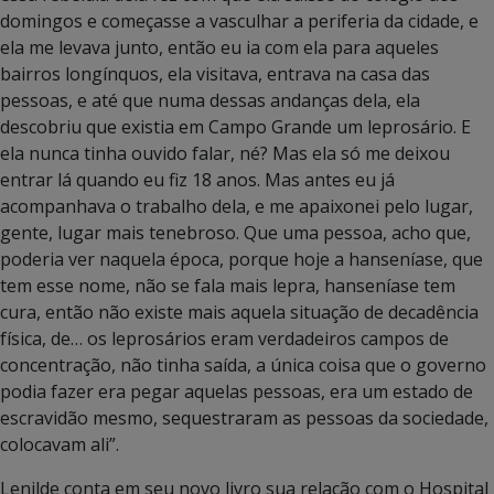
domingos e começasse a vasculhar a periferia da cidade, e
ela me levava junto, então eu ia com ela para aqueles
bairros longínquos, ela visitava, entrava na casa das
pessoas, e até que numa dessas andanças dela, ela
descobriu que existia em Campo Grande um leprosário. E
ela nunca tinha ouvido falar, né? Mas ela só me deixou
entrar lá quando eu fiz 18 anos. Mas antes eu já
acompanhava o trabalho dela, e me apaixonei pelo lugar,
gente, lugar mais tenebroso. Que uma pessoa, acho que,
poderia ver naquela época, porque hoje a hanseníase, que
tem esse nome, não se fala mais lepra, hanseníase tem
cura, então não existe mais aquela situação de decadência
física, de… os leprosários eram verdadeiros campos de
concentração, não tinha saída, a única coisa que o governo
podia fazer era pegar aquelas pessoas, era um estado de
escravidão mesmo, sequestraram as pessoas da sociedade,
colocavam ali”.
Lenilde conta em seu novo livro sua relação com o Hospital