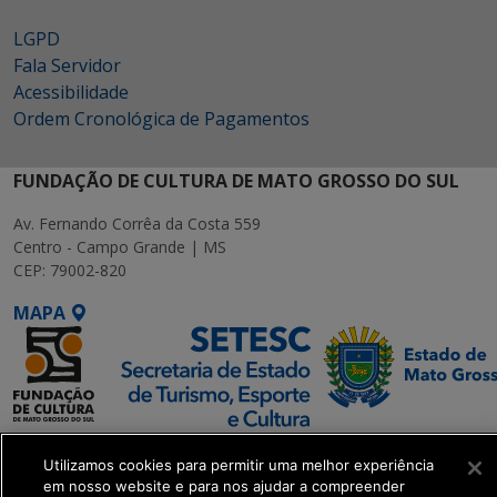
LGPD
Fala Servidor
Acessibilidade
Ordem Cronológica de Pagamentos
FUNDAÇÃO DE CULTURA DE MATO GROSSO DO SUL
Av. Fernando Corrêa da Costa 559
Centro - Campo Grande | MS
CEP: 79002-820
MAPA
SETDIG | Secretaria-
Utilizamos cookies para permitir uma melhor experiência
Executiva de
em nosso website e para nos ajudar a compreender