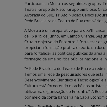
Participam da Mostra os seguintes grupos: T
Teatral Grupo de Risco, Grupo Simbiose, Circ
Alvorada do Sul), Tri Ato Núcleo Cênico (Dour
Rede Brasileira de Teatro de Rua com vários g
A Mostra é um preparativo para o XVIII Encon
de 16 a 19 de junho, em Campo Grande. Segund
Cruz, o objetivo do Encontro é fortalecer os 
propiciar a formação prática e teórica, a do
para fortalecer as políticas públicas da área a
formação de uma política pública nacional e i
“A Rede Brasileira de Teatro de Rua é a rede 
Temos uma rede de pesquisadores que está i
Desenvolvimento Científico e Tecnológico] e
Cultura está fornecendo o cachê dos artistas
utilizar na organização do Encontro”. A Rede
por meio da conta bancária na Caixa Econômica
A Rede Brasileira de Teatro de Rua – RBTR, c