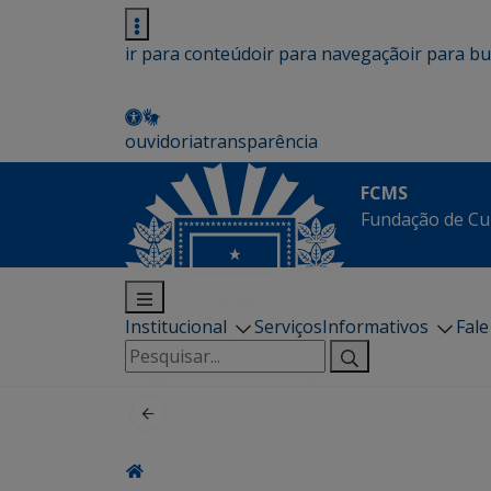
ir para conteúdo
ir para navegação
ir para b
ouvidoria
transparência
FCMS
Fundação de Cu
Institucional
Serviços
Informativos
Fal
Pesquisar
por: