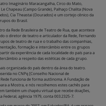
eatro Imaginário Maracangalha, Circo do Mato,
o Le Chapeau (Campo Grande), Palhaço Chalita (Nova
ados), Cia Theastai (Dourados) e um cortejo cênico da
rupos do Brasil.
tro da Rede Brasileira de Teatro de Rua, que acontece
o o diretor de teatro e articulador da Rede, Fernando
grupos de teatro de rua e o trabalho das companhias,
cumentação, formação e intercâmbio entre os grupos
 partir da experiência de cada localidade do país para a
ntercâmbio a respeito das estéticas de cada grupo.
mais organizada do país dentro da área do teatro.
nserida no CNPq [Conselho Nacional de
 a Rede funciona de forma autônoma. A Fundação de
 para a Mostra, e nós recolhemos estes cachês para
 tem também um chapéu virtual que recebe doações,
 Federal, agência 1979, conta 003.2325-7.
riada em março de 2007, em Salvador/BA, é um espaço