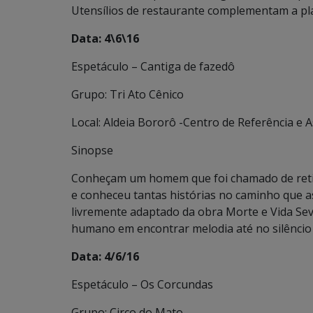
Utensílios de restaurante complementam a plas
Data: 4\6\16
Espetáculo – Cantiga de fazedô
Grupo: Tri Ato Cênico
Local: Aldeia Bororô -Centro de Referência e A
Sinopse
Conheçam um homem que foi chamado de retir
e conheceu tantas histórias no caminho que a
livremente adaptado da obra Morte e Vida Se
humano em encontrar melodia até no silêncio 
Data: 4/6/16
Espetáculo – Os Corcundas
Grupo: Circo do Mato