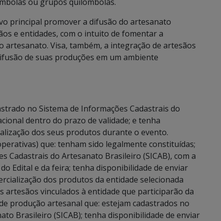
ombolas ou grupos quilombolas.
vo principal promover a difusão do artesanato
sãos e entidades, com o intuito de fomentar a
o artesanato. Visa, também, a integração de artesãos
a difusão de suas produções em um ambiente
dastrado no Sistema de Informações Cadastrais do
acional dentro do prazo de validade; e tenha
cialização dos seus produtos durante o evento.
perativas) que: tenham sido legalmente constituídas;
s Cadastrais do Artesanato Brasileiro (SICAB), com a
do Edital e da feira; tenha disponibilidade de enviar
ercialização dos produtos da entidade selecionada
os artesãos vinculados à entidade que participarão da
 de produção artesanal que: estejam cadastrados no
to Brasileiro (SICAB); tenha disponibilidade de enviar