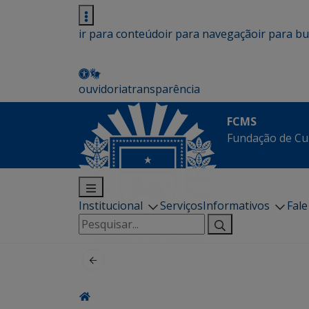
ir para conteúdo
ir para navegação
ir para b
ouvidoria
transparência
FCMS
Fundação de Cu
Institucional
Serviços
Informativos
Fal
Pesquisar
por: