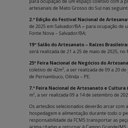
para ocupação de um espaço coletivo com a pr
artesanais de Mato Grosso do Sul nas seguint
2.º Edição do Festival Nacional de Artesan
de 2025 em Salvador/BA
–
para ocupação de u
Fonte Nova – Salvador/BA;
19º Salão do Artesanato – Raízes Brasileira
será realizada de 21 a 25 de maio de 2025, no 
25ª Feira Nacional de Negócios do Artesan
coletivo de 42m², a ser realizada de 09 a 20 d
de Pernambuco, Olinda – PE;
7.º Feira Nacional de Artesanato e Cultura
m², a ser realizada 09 a 14 de setembro de 20
Os artesãos selecionados deverão arcar com a
hospedagem e alimentação durante todo o perí
responsabilidade da FCMS transportar as peç
acima citadas e retornar à Campo Grande/MS,