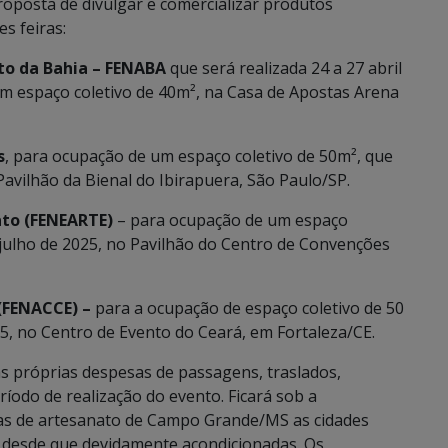
oposta de divulgar e comercializar produtos
es feiras:
ato da Bahia – FENABA
que será realizada 24 a 27 abril
m espaço coletivo de 40m², na Casa de Apostas Arena
s
, para ocupação de um espaço coletivo de 50m², que
Pavilhão da Bienal do Ibirapuera, São Paulo/SP.
ato (FENEARTE)
– para ocupação de um espaço
e julho de 2025, no Pavilhão do Centro de Convenções
 (FENACCE) –
para a ocupação de espaço coletivo de 50
25, no Centro de Evento do Ceará, em Fortaleza/CE.
s próprias despesas de passagens, traslados,
odo de realização do evento. Ficará sob a
as de artesanato de Campo Grande/MS as cidades
 desde que devidamente acondicionadas. Os