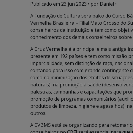
Publicado em
23 jun 2023
• por Daniel •
A Fundação de Cultura será palco do Curso Bás
Vermelha Brasileira – Filial Mato Grosso do Su
conselheiros da instituição e tem como objeti
conhecimento dos demais conselheiros sobre
A Cruz Vermelha é a principal e mais antiga i
presente em 192 países e tem como missão p
imparcialidade, sem distinção de raça, nacionalid
contando para isso com grande contingente de
como na minimização dos efeitos de situações 
naturais), na promoção à saúde (desenvolven
palestras, campanhas e capacitações que pro
promoção de programas comunitários (auxílio 
produtos de limpeza, higiene e agasalhos), na 
outros.
A CVBMS está se organizando para retomar os
conselheiros no CBFI será essencial para que