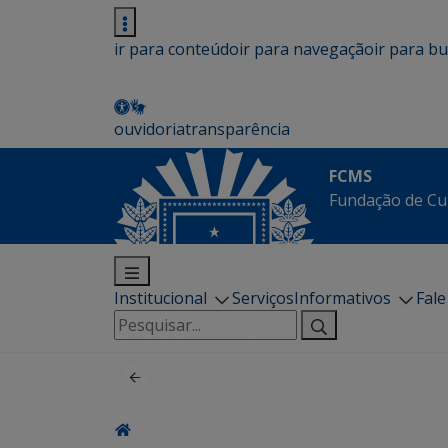
ir para conteúdo
ir para navegação
ir para b
ouvidoria
transparência
FCMS
Fundação de Cu
Institucional
Serviços
Informativos
Fal
Pesquisar
por: