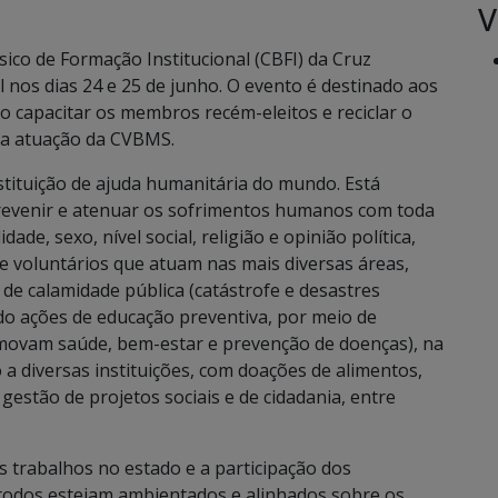
V
ico de Formação Institucional (CBFI) da Cruz
l nos dias 24 e 25 de junho. O evento é destinado aos
vo capacitar os membros recém-eleitos e reciclar o
 a atuação da CVBMS.
nstituição de ajuda humanitária do mundo. Está
revenir e atenuar os sofrimentos humanos com toda
ade, sexo, nível social, religião e opinião política,
 voluntários que atuam nas mais diversas áreas,
de calamidade pública (catástrofe e desastres
do ações de educação preventiva, por meio de
movam saúde, bem-estar e prevenção de doenças), na
a diversas instituições, com doações de alimentos,
gestão de projetos sociais e de cidadania, entre
 trabalhos no estado e a participação dos
 todos estejam ambientados e alinhados sobre os