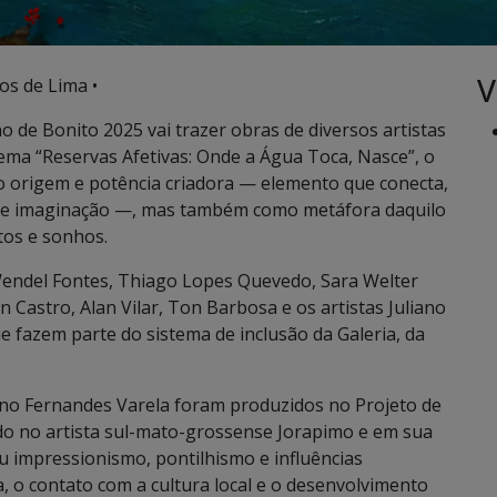
V
os de Lima •
no de Bonito 2025 vai trazer obras de diversos artistas
ema “Reservas Afetivas: Onde a Água Toca, Nasce”, o
o origem e potência criadora — elemento que conecta,
a e imaginação —, mas também como metáfora daquilo
tos e sonhos.
Wendel Fontes, Thiago Lopes Quevedo, Sara Welter
n Castro, Alan Vilar, Ton Barbosa e os artistas Juliano
e fazem parte do sistema de inclusão da Galeria, da
iano Fernandes Varela foram produzidos no Projeto de
ado no artista sul-mato-grossense Jorapimo e em sua
u impressionismo, pontilhismo e influências
a, o contato com a cultura local e o desenvolvimento