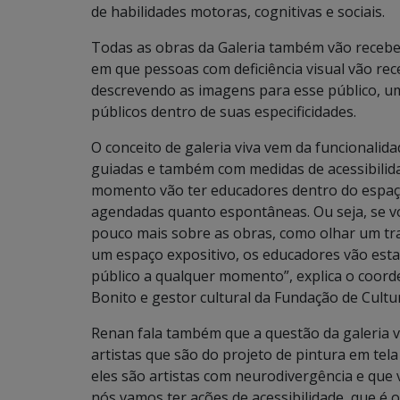
de habilidades motoras, cognitivas e sociais.
Todas as obras da Galeria também vão receber
em que pessoas com deficiência visual vão rec
descrevendo as imagens para esse público, u
públicos dentro de suas especificidades.
O conceito de galeria viva vem da funcionalid
guiadas e também com medidas de acessibilidade
momento vão ter educadores dentro do espaço
agendadas quanto espontâneas. Ou seja, se vo
pouco mais sobre as obras, como olhar um tra
um espaço expositivo, os educadores vão esta
público a qualquer momento”, explica o coorde
Bonito e gestor cultural da Fundação de Cult
Renan fala também que a questão da galeria v
artistas que são do projeto de pintura em tela
eles são artistas com neurodivergência e que
nós vamos ter ações de acessibilidade, que é o