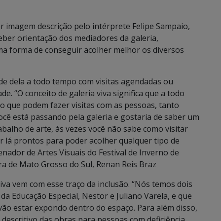
 imagem descrição pelo intérprete Felipe Sampaio,
eber orientação dos mediadores da galeria,
ma forma de conseguir acolher melhor os diversos
ade dela a todo tempo com visitas agendadas ou
. “O conceito de galeria viva significa que a todo
 que podem fazer visitas com as pessoas, tanto
cê está passando pela galeria e gostaria de saber um
balho de arte, às vezes você não sabe como visitar
r lá prontos para poder acolher qualquer tipo de
nador de Artes Visuais do Festival de Inverno de
ura de Mato Grosso do Sul, Renan Reis Braz
iva vem com esse traço da inclusão. “Nós temos dois
 da Educação Especial, Nestor e Juliano Varela, e que
 vão estar expondo dentro do espaço. Para além disso,
 descritivo das obras para pessoas com deficiência