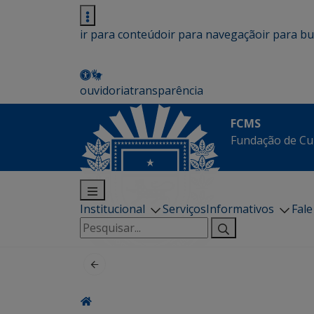
ir para conteúdo
ir para navegação
ir para b
ouvidoria
transparência
FCMS
Fundação de Cu
Institucional
Serviços
Informativos
Fal
Pesquisar
por: