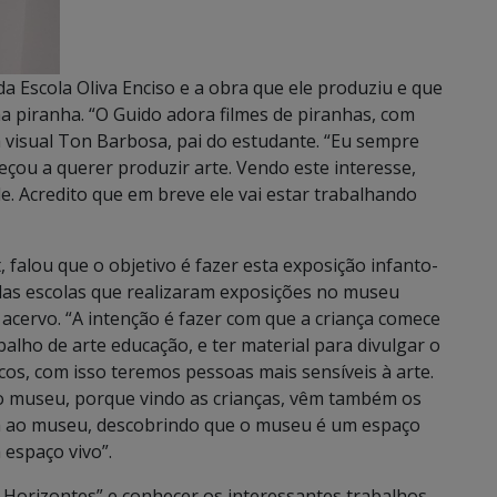
a Escola Oliva Enciso e a obra que ele produziu e que
 piranha. “O Guido adora filmes de piranhas, com
a visual Ton Barbosa, pai do estudante. “Eu sempre
meçou a querer produzir arte. Vendo este interesse,
. Acredito que em breve ele vai estar trabalhando
falou que o objetivo é fazer esta exposição infanto-
das escolas que realizaram exposições no museu
 acervo. “A intenção é fazer com que a criança comece
balho de arte educação, e ter material para divulgar o
cos, com isso teremos pessoas mais sensíveis à arte.
 museu, porque vindo as crianças, vêm também os
am ao museu, descobrindo que o museu é um espaço
 espaço vivo”.
de Horizontes” e conhecer os interessantes trabalhos