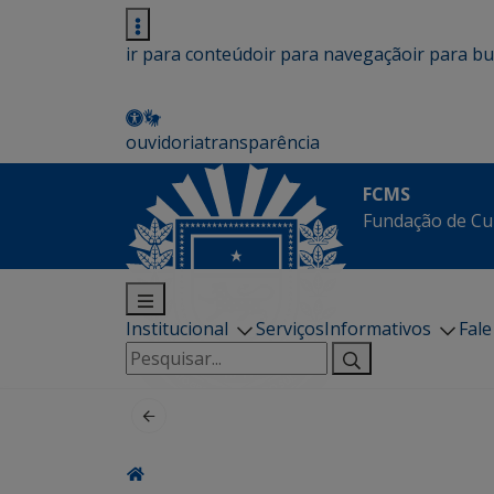
ir para conteúdo
ir para navegação
ir para b
ouvidoria
transparência
FCMS
Fundação de Cu
Institucional
Serviços
Informativos
Fal
Pesquisar
por: