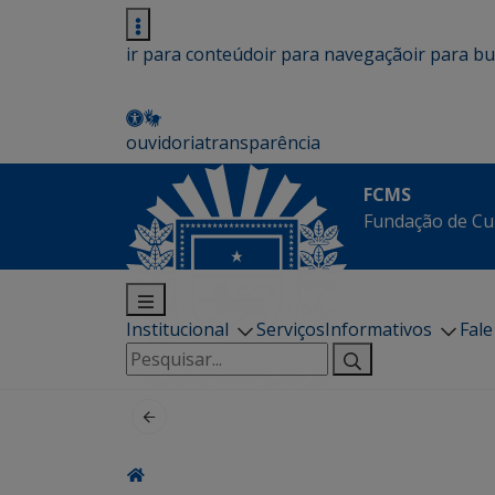
ir para conteúdo
ir para navegação
ir para b
ouvidoria
transparência
FCMS
Fundação de Cu
Institucional
Serviços
Informativos
Fal
Pesquisar
por: