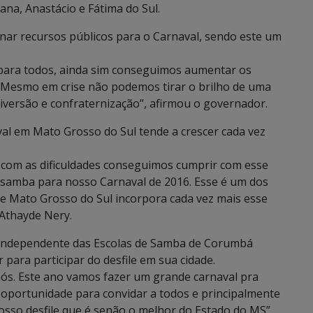
na, Anastácio e Fátima do Sul.
inar recursos públicos para o Carnaval, sendo este um
 para todos, ainda sim conseguimos aumentar os
 Mesmo em crise não podemos tirar o brilho de uma
iversão e confraternização”, afirmou o governador.
val em Mato Grosso do Sul tende a crescer cada vez
com as dificuldades conseguimos cumprir com esse
e samba para nosso Carnaval de 2016. Esse é um dos
 e Mato Grosso do Sul incorpora cada vez mais esse
 Athayde Nery.
a Independente das Escolas de Samba de Corumbá
 para participar do desfile em sua cidade.
s. Este ano vamos fazer um grande carnaval pra
a oportunidade para convidar a todos e principalmente
osso desfile que é senão o melhor do Estado do MS”,