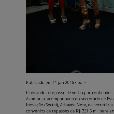
Publicado em
11 jan 2016
• por •
Liberando o repasse de verba para entidades 
Azambuja, acompanhado do secretário de Est
Inovação (Sectei), Athayde Nery, da secretária
convênios de repasses de R$ 721,5 mil para en