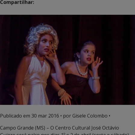
Compartilhar:
Publicado em
30 mar 2016
• por Gisele Colombo •
Campo Grande (MS) – O Centro Cultural José Octávio
Guizzo será palco nos dias 1º e 2 de abril (sexta e sábado)