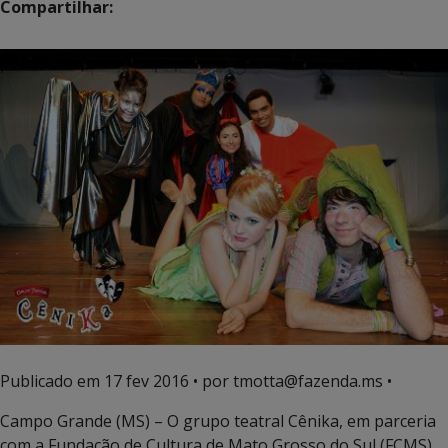
Compartilhar:
Publicado em
17 fev 2016
• por tmotta@fazenda.ms •
Campo Grande (MS) – O grupo teatral Cênika, em parceria
com a Fundação de Cultura de Mato Grosso do Sul (FCMS),