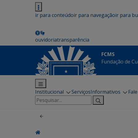
ir para conteúdo
ir para navegação
ir para b
ouvidoria
transparência
FCMS
Fundação de Cu
Institucional
Serviços
Informativos
Fal
Pesquisar
por: