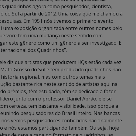
os quadrinhos agora como pesquisador, cientista,
o do Sul a partir de 2012. Uma coisa que me chamou a
pesquisas. Em 1951 nós tivemos o primeiro evento
oi uma exposição organizada entre outros nomes pelo
que você tem uma mudança neste sentido com
gar este gênero como um gênero a ser investigado. E
ternacional dos Quadrinhos”.
le diz que artistas que produzem HQs estão cada vez
 Mato Grosso do Sul e tem produzido quadrinhos não
 história regional, mas com outros temas mais
ção bastante rica neste sentido de artistas aqui na
ado prêmios, têm estudado, têm se dedicado a fazer
lidero junto com o professor Daniel Abrão, ele se
om certeza, tem bastante visibilidade, isso porque a
reunindo pesquisadores do Brasil inteiro. Nas bancas
s nós vemos pesquisadores conhecidos nacionalmente
co e nós estamos participando também. Ou seja, hoje
eitas de capa a capa no formato de quadrinhos, as