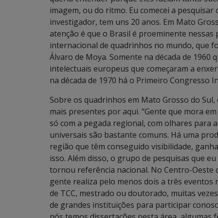
imagem, ou do ritmo. Eu comecei a pesquisar 
investigador, tem uns 20 anos. Em Mato Gross
atenção é que o Brasil é proeminente nessas 
internacional de quadrinhos no mundo, que f
Álvaro de Moya. Somente na década de 1960 
intelectuais europeus que começaram a enxer
na década de 1970 há o Primeiro Congresso In
Sobre os quadrinhos em Mato Grosso do Sul, e
mais presentes por aqui. “Gente que mora em
só com a pegada regional, com olhares para a
universais são bastante comuns. Há uma produ
região que têm conseguido visibilidade, ganh
isso. Além disso, o grupo de pesquisas que eu 
tornou referência nacional. No Centro-Oeste c
gente realiza pelo menos dois a três eventos 
de TCC, mestrado ou doutorado, muitas veze
de grandes instituições para participar conos
nós temos dissertações nesta área, algumas f