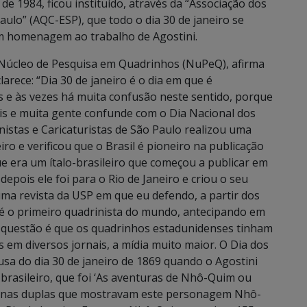
 de 1984, ficou instituído, através da “Associação dos
aulo” (AQC-ESP), que todo o dia 30 de janeiro se
m homenagem ao trabalho de Agostini.
 Núcleo de Pesquisa em Quadrinhos (NuPeQ), afirma
arece: “Dia 30 de janeiro é o dia em que é
 e às vezes há muita confusão neste sentido, porque
 e muita gente confunde com o Dia Nacional dos
istas e Caricaturistas de São Paulo realizou uma
iro e verificou que o Brasil é pioneiro na publicação
e era um ítalo-brasileiro que começou a publicar em
epois ele foi para o Rio de Janeiro e criou o seu
uma revista da USP em que eu defendo, a partir dos
ni é o primeiro quadrinista do mundo, antecipando em
 questão é que os quadrinhos estadunidenses tinham
s em diversos jornais, a mídia muito maior. O Dia dos
sa do dia 30 de janeiro de 1869 quando o Agostini
brasileiro, que foi ‘As aventuras de Nhô-Quim ou
ginas duplas que mostravam este personagem Nhô-