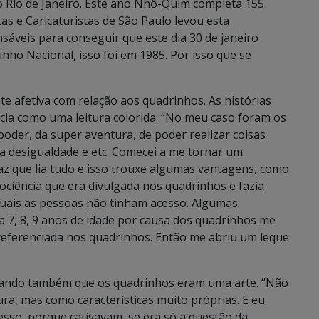
o Rio de Janeiro. Este ano Nhô-Quim completa 155
as e Caricaturistas de São Paulo levou esta
áveis para conseguir que este dia 30 de janeiro
inho Nacional, isso foi em 1985. Por isso que se
e afetiva com relação aos quadrinhos. As histórias
cia como uma leitura colorida. “No meu caso foram os
oder, da super aventura, de poder realizar coisas
, a desigualdade e etc. Comecei a me tornar um
az que lia tudo e isso trouxe algumas vantagens, como
ociência que era divulgada nos quadrinhos e fazia
 quais as pessoas não tinham acesso. Algumas
ha 7, 8, 9 anos de idade por causa dos quadrinhos me
 referenciada nos quadrinhos. Então me abriu um leque
ficando também que os quadrinhos eram uma arte. “Não
ura, mas como características muito próprias. E eu
esso, porque cativavam, se era só a questão da