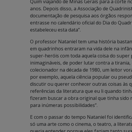
Quim viajando de Minas Gerais para a corte n
anos. Depois disso, a Associação de Quadrinist
documentação de pesquisa aos órgãos respons
entrasse no calendário oficial do Dia do Quadr
estabeleceu esta data”.
O professor Nataniel tem uma história bastant
em quadrinhos entraram na vida dele na infân
super-heróis com toda aquela coisa do super p
inimagináveis, de poder lutar contra a tirania
colecionador na década de 1980, um leitor vor
por exemplo, aquela ciência popular ou pseud
discutir ou querer conhecer outras coisas às
referências da literatura que eu li quando tin
fizeram buscar a obra original que tinha sido
para inúmeras possibilidades”.
E com o passar do tempo Nataniel foi identi
só uma arte como o cinema, o teatro, a literat
queria entender porque eles faziam tanto suc