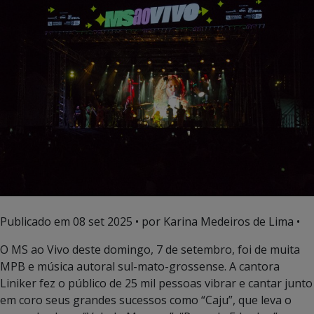
Publicado em
08 set 2025
• por Karina Medeiros de Lima •
O MS ao Vivo deste domingo, 7 de setembro, foi de muita
MPB e música autoral sul-mato-grossense. A cantora
Liniker fez o público de 25 mil pessoas vibrar e cantar junto
em coro seus grandes sucessos como “Caju”, que leva o