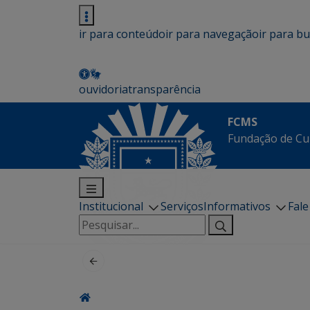
ir para conteúdo
ir para navegação
ir para b
ouvidoria
transparência
FCMS
Fundação de Cu
Institucional
Serviços
Informativos
Fal
Pesquisar
por: