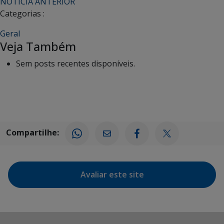
Navegar
NOTÍCIA ANTERIOR
Categorias :
entra
as
Geral
Veja Também
notícias
Sem posts recentes disponíveis.
Compartilhe:
Avaliar este site