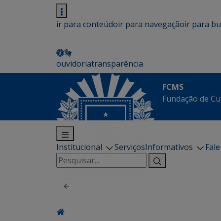
ir para conteúdo
ir para navegação
ir para b
ouvidoria
transparência
FCMS
Fundação de Cu
Institucional
Serviços
Informativos
Fal
Pesquisar
por: