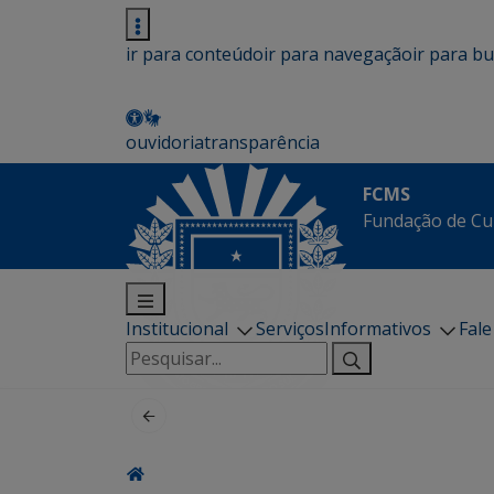
ir para conteúdo
ir para navegação
ir para b
ouvidoria
transparência
FCMS
Fundação de Cu
Institucional
Serviços
Informativos
Fal
Pesquisar
por: