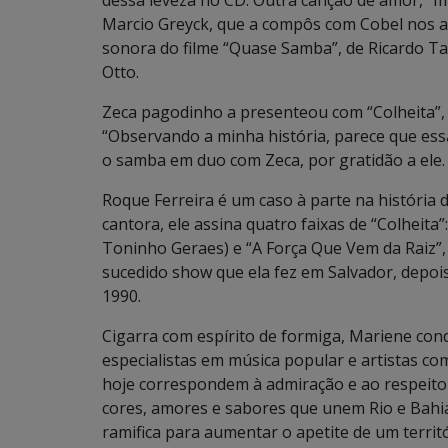
dessa leveza no CD. Outra canção de amor, “Im
Marcio Greyck, que a compôs com Cobel nos ano
sonora do filme “Quase Samba”, de Ricardo T
Otto.
Zeca pagodinho a presenteou com “Colheita”, 
“Observando a minha história, parece que essa
o samba em duo com Zeca, por gratidão a ele.
Roque Ferreira é um caso à parte na história 
cantora, ele assina quatro faixas de “Colheita”
Toninho Geraes) e “A Força Que Vem da Raiz”
sucedido show que ela fez em Salvador, depoi
1990.
Cigarra com espírito de formiga, Mariene conq
especialistas em música popular e artistas co
hoje correspondem à admiração e ao respeito d
cores, amores e sabores que unem Rio e Bahi
ramifica para aumentar o apetite de um territ