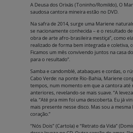
A Deusa dos Orixás (Toninho/Romildo), O Mar
saudosa cantora mineira estão no DVD.
Na safra de 2014, surge uma Mariene natural
se nacionamente conhecida – e o resultado de 
obra de arte afro-brasileira mestiça”, como el
realizado de forma bem integrada e coletiva
Ficamos um mês convivendo juntos na casa do
para o resultado”.
Samba e candomblé, atabaques e cordas, o rús
Cabo Verde: na ponte Rio-Bahia, Mariene cong
tempos, num momento em que a cantora até m
anteriores, revelando-se mais suave. “A leve
ela. “Até pra mim foi uma descoberta. Eu já vi
mais presente nesse disco. Mas sou a mesma Ma
coração.”
“Nós Dois” (Cartola) e “Retrato da Vida” (Do