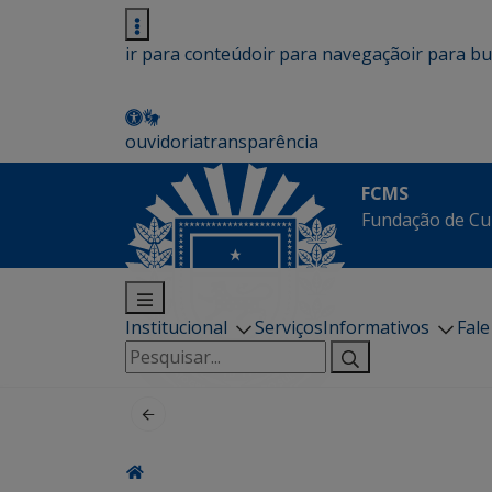
ir para conteúdo
ir para navegação
ir para b
ouvidoria
transparência
FCMS
Fundação de Cu
Institucional
Serviços
Informativos
Fal
Pesquisar
por: