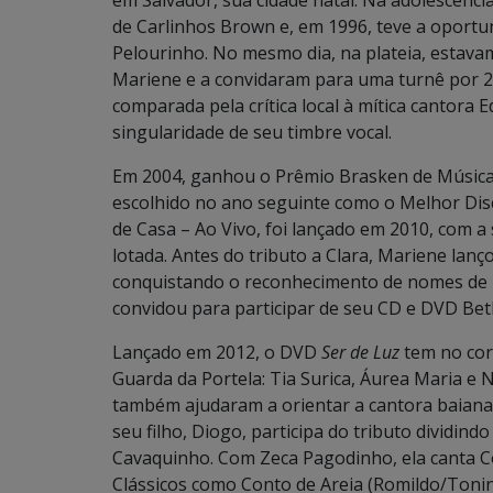
em Salvador, sua cidade natal. Na adolescênci
de Carlinhos Brown e, em 1996, teve a oportun
Pelourinho. No mesmo dia, na plateia, estav
Mariene e a convidaram para uma turnê por 20
comparada pela crítica local à mítica cantora E
singularidade de seu timbre vocal.
Em 2004, ganhou o Prêmio Brasken de Música
escolhido no ano seguinte como o Melhor Dis
de Casa – Ao Vivo, foi lançado em 2010, com a
lotada. Antes do tributo a Clara, Mariene lan
conquistando o reconhecimento de nomes de 
convidou para participar de seu CD e DVD Be
Lançado em 2012, o DVD
Ser de Luz
tem no coro
Guarda da Portela: Tia Surica, Áurea Maria e
também ajudaram a orientar a cantora baiana 
seu filho, Diogo, participa do tributo dividin
Cavaquinho. Com Zeca Pagodinho, ela canta Co
Clássicos como Conto de Areia (Romildo/Tonin