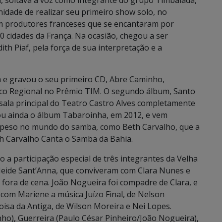
a, soltava a voz como integrante do grupo Timbalada,
idade de realizar seu primeiro show solo, no
am produtores franceses que se encantaram por
 cidades da França. Na ocasião, chegou a ser
dith Piaf, pela força de sua interpretação e a
 e gravou o seu primeiro CD, Abre Caminho,
co Regional no Prêmio TIM. O segundo álbum, Santo
 sala principal do Teatro Castro Alves completamente
çou ainda o álbum Tabaroinha, em 2012, e vem
peso no mundo do samba, como Beth Carvalho, que a
th Carvalho Canta o Samba da Bahia.
 a participação especial de três integrantes da Velha
 Neide Sant’Anna, que conviveram com Clara Nunes e
fora de cena. João Nogueira foi compadre de Clara, e
do com Mariene a música Juízo Final, de Nelson
isa da Antiga, de Wilson Moreira e Nei Lopes.
ho), Guerreira (Paulo César Pinheiro/João Nogueira),