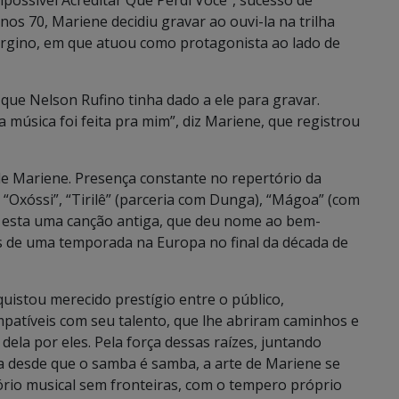
possível Acreditar Que Perdi Você”, sucesso de
s 70, Mariene decidiu gravar ao ouvi-la na trilha
argino, em que atuou como protagonista ao lado de
que Nelson Rufino tinha dado a ele para gravar.
 música foi feita pra mim”, diz Mariene, que registrou
de Mariene. Presença constante no repertório da
: “Oxóssi”, “Tirilê” (parceria com Dunga), “Mágoa” (com
, esta uma canção antiga, que deu nome ao bem-
s de uma temporada na Europa no final da década de
uistou merecido prestígio entre o público,
mpatíveis com seu talento, que lhe abriram caminhos e
ela por eles. Pela força dessas raízes, juntando
a desde que o samba é samba, a arte de Mariene se
ório musical sem fronteiras, com o tempero próprio