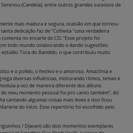
 Serenou (Candeia), entre outros grandes sucessos da
mente mais madura e segura, ocasião em que tornou-
tanta dedicação faz de “Colheita “uma verdadeira
a comenta no encarte do CD. “Esse projeto foi
, com todo mundo colaborando e dando sugestões.
 estúdio Toca do Bandido, o que contribuiu muito
tico e o polido, o festivo e o amoroso, Amazônia e
rega diversas influências, misturando ritmos, temas e
odula a voz de maneira diferente dos álbuns
za do meu momento pessoal foi pro canto também”, diz
nha cantando algumas coisas mais leves e isso ficou
riene do início. Esse repertório foi escolhido pelo
minguinhos / Djavan) são dois momentos exemplares