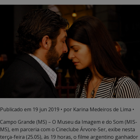
Publicado em
19 jun 2019
• por Karina Medeiros de Lima •
Campo Grande (MS) – O Museu da Imagem e do Som (MIS-
MS), em parceria com o Cineclube Árvore-Ser, exibe nesta
terça-feira (25.05), às 19 horas, o filme argentino ganhador