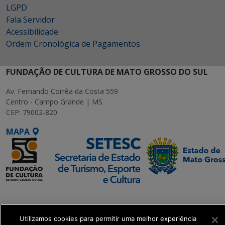
LGPD
Fala Servidor
Acessibilidade
Ordem Cronológica de Pagamentos
FUNDAÇÃO DE CULTURA DE MATO GROSSO DO SUL
Av. Fernando Corrêa da Costa 559
Centro - Campo Grande | MS
CEP: 79002-820
MAPA
SETDIG | Secretaria-
Executiva de
Transformação Digital
Utilizamos cookies para permitir uma melhor experiência