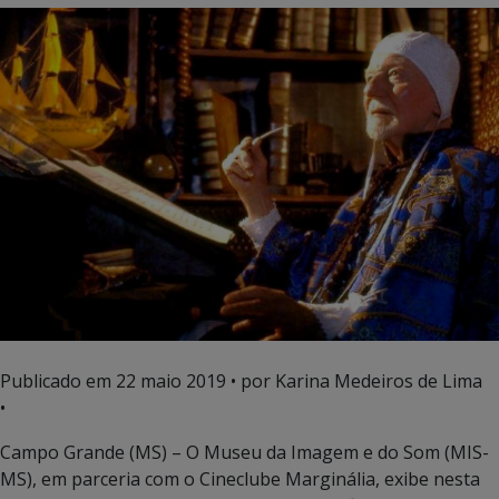
Publicado em
22 maio 2019
• por Karina Medeiros de Lima
•
Campo Grande (MS) – O Museu da Imagem e do Som (MIS-
MS), em parceria com o Cineclube Marginália, exibe nesta