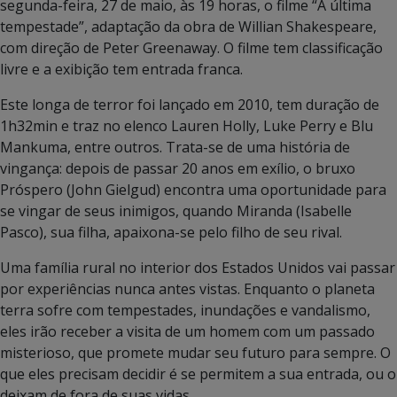
segunda-feira, 27 de maio, às 19 horas, o filme “A última
tempestade”, adaptação da obra de Willian Shakespeare,
com direção de Peter Greenaway. O filme tem classificação
livre e a exibição tem entrada franca.
Este longa de terror foi lançado em 2010, tem duração de
1h32min e traz no elenco Lauren Holly, Luke Perry e Blu
Mankuma, entre outros. Trata-se de uma história de
vingança: depois de passar 20 anos em exílio, o bruxo
Próspero (John Gielgud) encontra uma oportunidade para
se vingar de seus inimigos, quando Miranda (Isabelle
Pasco), sua filha, apaixona-se pelo filho de seu rival.
Uma família rural no interior dos Estados Unidos vai passar
por experiências nunca antes vistas. Enquanto o planeta
terra sofre com tempestades, inundações e vandalismo,
eles irão receber a visita de um homem com um passado
misterioso, que promete mudar seu futuro para sempre. O
que eles precisam decidir é se permitem a sua entrada, ou o
deixam de fora de suas vidas.