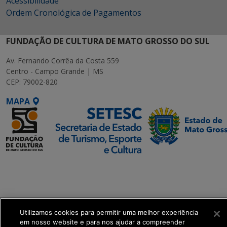
Acessibilidade
Ordem Cronológica de Pagamentos
FUNDAÇÃO DE CULTURA DE MATO GROSSO DO SUL
Av. Fernando Corrêa da Costa 559
Centro - Campo Grande | MS
CEP: 79002-820
MAPA
SETDIG | Secretaria-
Executiva de
Transformação Digital
Utilizamos cookies para permitir uma melhor experiência
get_footer();
em nosso website e para nos ajudar a compreender