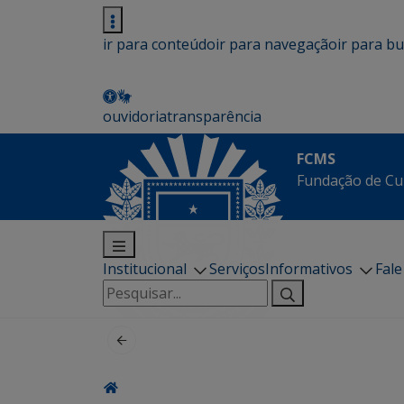
ir para conteúdo
ir para navegação
ir para b
ouvidoria
transparência
FCMS
Fundação de Cu
Institucional
Serviços
Informativos
Fal
Pesquisar
por: