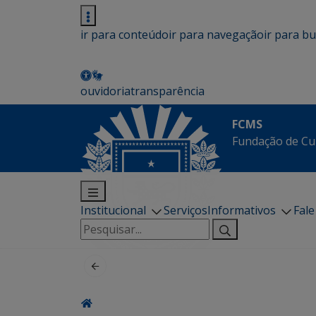
ir para conteúdo
ir para navegação
ir para b
ouvidoria
transparência
FCMS
Fundação de Cu
Institucional
Serviços
Informativos
Fal
Pesquisar
por: