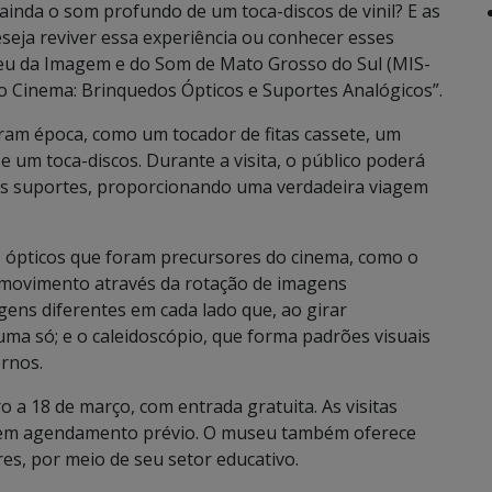
ainda o som profundo de um toca-discos de vinil? E as
eja reviver essa experiência ou conhecer esses
seu da Imagem e do Som de Mato Grosso do Sul (MIS-
o Cinema: Brinquedos Ópticos e Suportes Analógicos”.
ram época, como um tocador de fitas cassete, um
e um toca-discos. Durante a visita, o público poderá
ses suportes, proporcionando uma verdadeira viagem
s ópticos que foram precursores do cinema, como o
de movimento através da rotação de imagens
gens diferentes em cada lado que, ao girar
ma só; e o caleidoscópio, que forma padrões visuais
ernos.
o a 18 de março, com entrada gratuita. As visitas
 sem agendamento prévio. O museu também oferece
s, por meio de seu setor educativo.