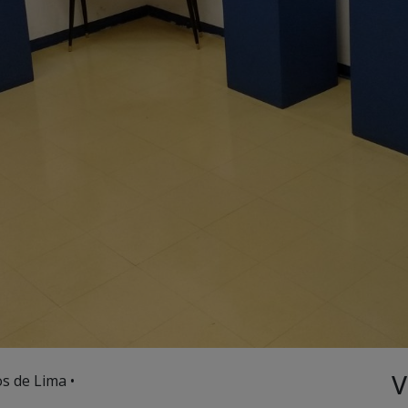
V
s de Lima •