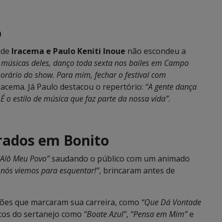
o
nde
Iracema e Paulo Keniti Inoue
não escondeu a
 músicas deles, danço toda sexta nos bailes em Campo
orário do show. Para mim, fechar o festival com
racema. Já Paulo destacou o repertório:
“A gente dança
É o estilo de música que faz parte da nossa vida”
.
brados em Bonito
“Alô Meu Povo”
saudando o público com um animado
o nós viemos para esquentar!”
, brincaram antes de
nções que marcaram sua carreira, como
“Que Dá Vontade
sicos do sertanejo como
“Boate Azul”
,
“Pensa em Mim”
e