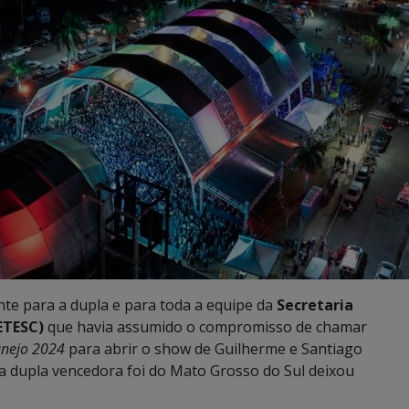
te para a dupla e para toda a equipe da
Secretaria
ETESC)
que havia assumido o compromisso de chamar
anejo 2024
para abrir o show de Guilherme e Santiago
 a dupla vencedora foi do Mato Grosso do Sul deixou