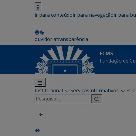
ir para conteúdo
ir para navegação
ir para b
ouvidoria
transparência
FCMS
Fundação de Cu
Institucional
Serviços
Informativos
Fal
Pesquisar
por: