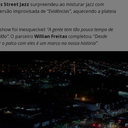
s Street Jazz
surpreendeu ao misturar jazz com
versão improvisada de
“Evidências”
, aquecendo a plateia
 show foi inesquecível:
“A gente tem tão pouco tempo de
idão”
. O parceiro
Willian Freitas
completou:
“Desde
r o palco com eles é um marco na nossa história”
.