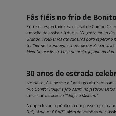
Fãs fiéis no frio de Bonit
Entre os espectadores, o casal de Campo Gra
emoção de assistir à dupla.
“Eu gosto muito das
Grande. Trouxemos até cadeiras para esperar o h
Guilherme e Santiago é chave de ouro”
, contou I
Meia Noite e Meia, Casa Amarela, Jogado na Rua. 
30 anos de estrada cele
No palco, Guilherme e Santiago abriram com
“Alô Bonito!”
.
“Aqui é frio assim no festival? Entã
emendar o sucesso
“Magia e Mistério”
.
A dupla levou o público a um passeio por ca
Dá”
,
“Azul”
e
“E Daí?”
, além de versões de clás