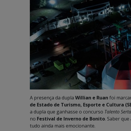
A presença da dupla
Willian e Ruan
foi marcan
de Estado de Turismo, Esporte e Cultura (S
a dupla que ganhasse o concurso
Talento Sert
no
Festival de Inverno de Bonito
. Saber que
tudo ainda mais emocionante.