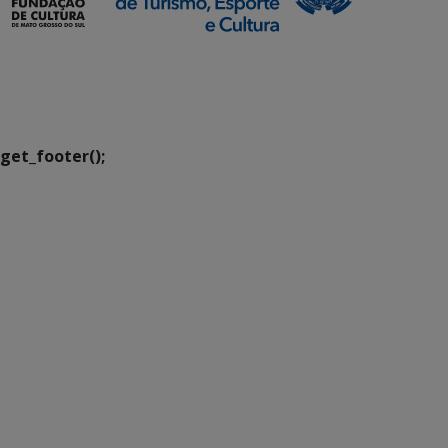
SETDIG | Secretaria-
Executiva de
Transformação Digital
get_footer();