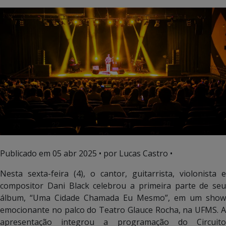
Publicado em
05 abr 2025
• por Lucas Castro •
Nesta sexta-feira (4), o cantor, guitarrista, violonista e
compositor Dani Black celebrou a primeira parte de seu
álbum, “Uma Cidade Chamada Eu Mesmo”, em um show
emocionante no palco do Teatro Glauce Rocha, na UFMS. A
apresentação integrou a programação do Circuito