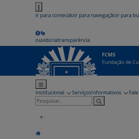
ir para conteúdo
ir para navegação
ir para b
ouvidoria
transparência
FCMS
Fundação de Cu
Institucional
Serviços
Informativos
Fal
Pesquisar
por: