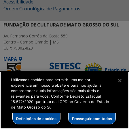
Acessibilidade
Ordem Cronológica de Pagamentos
FUNDAÇÃO DE CULTURA DE MATO GROSSO DO SUL
Av. Fernando Corrêa da Costa 559
Centro - Campo Grande | MS
CEP: 79002-820
MAPA
Utilizamos cookies para permitir uma melhor
experiência em nosso website e para nos ajudar a
compreender quais informações são mais úteis e
SETDIG | Secretaria-
relevantes para você. Conforme Decreto Estadual
Executiva de
15.572/2020 que trata da LGPD no Governo do Estado
de Mato Grosso do Sul.
Transformação Digital
Definições de cookies
Prosseguir com todos