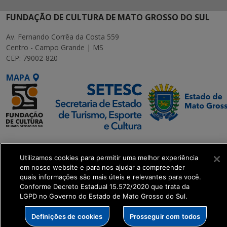
FUNDAÇÃO DE CULTURA DE MATO GROSSO DO SUL
Av. Fernando Corrêa da Costa 559
Centro - Campo Grande | MS
CEP: 79002-820
MAPA
SETDIG | Secretaria-
Executiva de
Utilizamos cookies para permitir uma melhor experiência
Transformação Digital
em nosso website e para nos ajudar a compreender
quais informações são mais úteis e relevantes para você.
Conforme Decreto Estadual 15.572/2020 que trata da
get_footer();
LGPD no Governo do Estado de Mato Grosso do Sul.
Definições de cookies
Prosseguir com todos