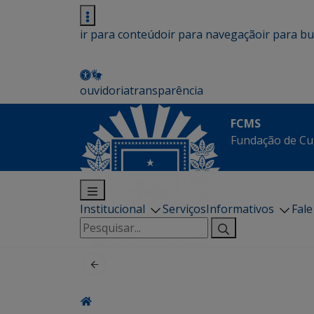
ir para conteúdo
ir para navegação
ir para b
ouvidoria
transparência
FCMS
Fundação de Cu
Institucional
Serviços
Informativos
Fal
Pesquisar
por: