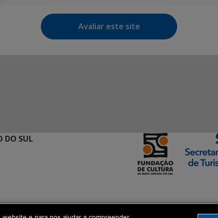
Avaliar este site
 DO SUL
ormação Digital
o website e para nos ajudar a compreender