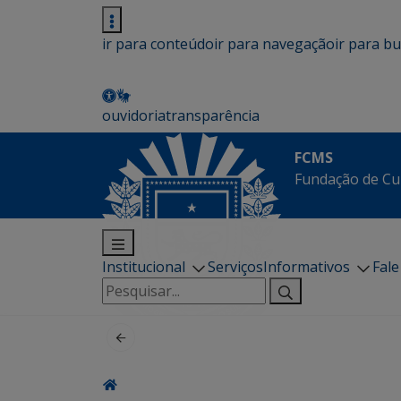
ir para conteúdo
ir para navegação
ir para b
ouvidoria
transparência
FCMS
Fundação de Cu
Institucional
Serviços
Informativos
Fal
Pesquisar
por: