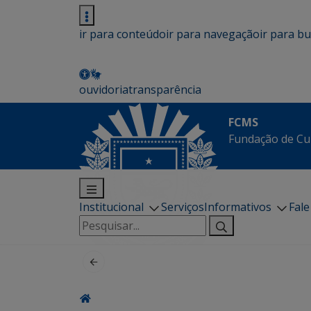
ir para conteúdo
ir para navegação
ir para b
ouvidoria
transparência
FCMS
Fundação de Cu
Institucional
Serviços
Informativos
Fal
Pesquisar
por: