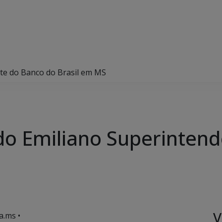
te do Banco do Brasil em MS
do Emiliano Superinten
V
a.ms •