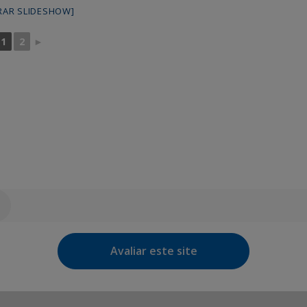
RAR SLIDESHOW]
1
2
►
Avaliar este site