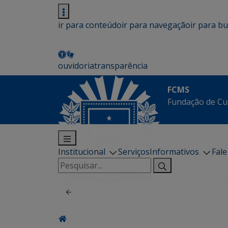
ir para conteúdo
ir para navegação
ir para b
ouvidoria
transparência
FCMS
Fundação de Cu
Institucional
Serviços
Informativos
Fal
Pesquisar
por: