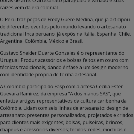
obras de arte. O artesanato paraguaio é variado e suas
raízes vem da era colonial.
O Peru traz peças de Fredy Guere Medina, que já articipou
de diferentes eventos pelo mundo levando o artesanato
tradicional Inca peruano. já expôs na Itália, Espanha, Chile,
Argentina, Colômbia, México e Brasil.
Gustavo Sneider Duarte Gonzales é o representante do
Uruguai. Produz acessórios e bolsas feitos em couro com
técnicas tradicionais, dando ênfase a um design moderno
com identidade própria de forma artesanal.
A Colômbia participa do Fasp com a artesã Cecilia Ester
Guevara Ramirez, da empresa “A dos manos SAS”, que
enfatiza artigos representativos da cultura caribenha da
Colômbia. Lidam com seis linhas de artesanato: design de
artesanato: presentes personalizados, projetados e criados
para clientes mais exigentes; bolsas, pulseiras, brincos,
chapéus e acessórios diversos; tecidos: redes, mochilas e