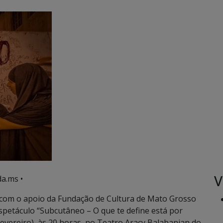
V
a.ms •
com o apoio da Fundação de Cultura de Mato Grosso
spetáculo “Subcutâneo – O que te define está por
fevereiro), às 20 horas, no Teatro Aracy Balabanian do