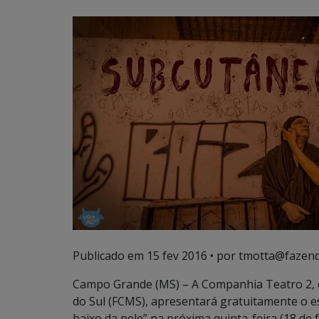
Publicado em
15 fev 2016
• por tmotta@fazend
Campo Grande (MS) – A Companhia Teatro 2, 
do Sul (FCMS), apresentará gratuitamente o e
baixo da pele” na próxima quinta-feira (18 de 