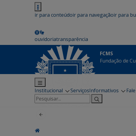
ir para conteúdo
ir para navegação
ir para b
ouvidoria
transparência
FCMS
Fundação de Cu
Institucional
Serviços
Informativos
Fal
Pesquisar
por: