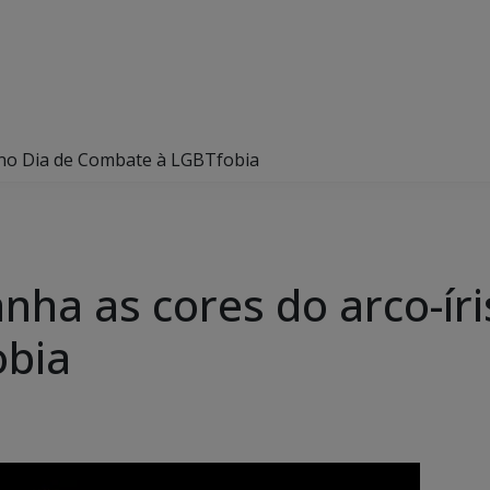
s no Dia de Combate à LGBTfobia
anha as cores do arco-íri
obia