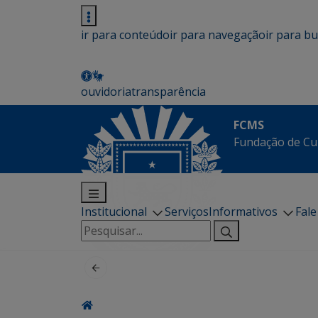
ir para conteúdo
ir para navegação
ir para b
ouvidoria
transparência
FCMS
Fundação de Cu
Institucional
Serviços
Informativos
Fal
Pesquisar
por: