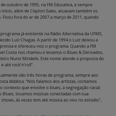
de outubro de 1995, na FM Educativa, e sempre
o início, além de Clayton Sales, atuavam também os
s. Ficou fora do ar de 2007 a março de 2011, quando
programa já existente na Rádio Alternativa da UFMS,
ecido Luiz Chagas. A partir de 1994 o Luiz deixou a
imprensa e ofereceu-nos o programa. Quando a FM
Lizoel Costa nos chamou e levamos o Blues & Derivados,
ileiro Nuno Mindelis. Este nome atende a proposta do
 até rock’n’roll”.
Atualmente são três horas de programa, sempre aos
sta didática. “Nós falamos dos artistas, contamos
 o contexto que envolve o blues, a segregação racial
do Blues, tocamos músicas conectadas com sua
 shows, às vezes tem até música ao vivo no estúdio”,