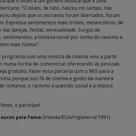
ca que o blues é um gênero musical que é uma
ricano. “O blues, de fato, nasceu no campo, nas
leceu depois que os escravos foram libertados, foram
. Expressa sentimentos mais tristes, melancólicos, de
das danças, festas, sensualidade. Surgiu da
sentimentos, a tristeza social por conta do racismo e
e tem mais humor”.
do programa com uma mostra de cinema veio a partir
sei numa forma de comemorar oferecendo às pessoas
ja gratuito. Fazer essa parceria com o MIS para a
inha porque sou fã de cinema e gosto da maneira
de romance, o racismo a questão social e a música
lmes, e participe!
Loucos pela Fama
(Irlanda/EUA/Inglaterra/1991)