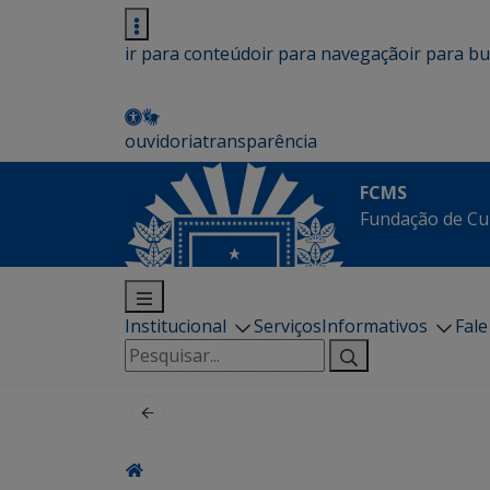
ir para conteúdo
ir para navegação
ir para b
ouvidoria
transparência
FCMS
Fundação de Cu
Institucional
Serviços
Informativos
Fal
Pesquisar
por: