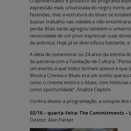
O apresentador e produtor do programa expli
expressão mais urbanizada do negro norte-ame
fazendas, mas a estrutura do blues se estabe
buscar trabalho nas cidades e não encontraram
perda. Mais tarde agregou também o universo 
necessidade de um povo expressar suas dores, 
da pobreza. Hoje já se diversificou bastante, 
A ideia de comemorar os 24 anos da estreia 
da parceria com a Fundação de Cultura. “Pen
um evento a que todos tenham acesso e que se
Mostra Cinema e Blues era um sonho que eu t
como o cinema mostra o blues, com histórias 
como oportunidade”, finaliza Clayton.
Confira abaixo a programação, a sinopse dos fi
02/10 – quarta-feira: The Commitments – 
Diretor: Alan Parker